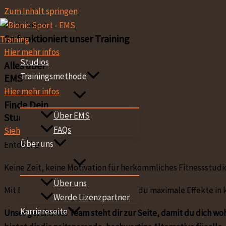
Zum Inhalt springen
Train Smart,
So funktioniert unser Training
Hier mehr infos
Studios
Alles über
Trainingsmethode
EMS
Hier mehr infos
Finde Dein
Über EMS
Studio
FAQs
Siehe Standorte
Über uns
Entdecke
Keine Zeit, keine Motivation für herkömmliches Fitnessstudio
Über uns
Mit EMS-Training bei Bionic erreichst du maximale Effekte in
Werde Lizenzpartner
Karriereseite
Unser geschultes Team steht dir zur Seite, damit du dich wohl